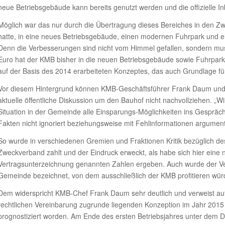
neue Betriebsgebäude kann bereits genutzt werden und die offizielle I
Möglich war das nur durch die Übertragung dieses Bereiches in den Zw
hatte, in eine neues Betriebsgebäude, einen modernen Fuhrpark und ein
Denn die Verbesserungen sind nicht vom Himmel gefallen, sondern muss
Euro hat der KMB bisher in die neuen Betriebsgebäude sowie Fuhrpark
auf der Basis des 2014 erarbeiteten Konzeptes, das auch Grundlage fü
Vor diesem Hintergrund können KMB-Geschäftsführer Frank Daum und V
aktuelle öffentliche Diskussion um den Bauhof nicht nachvollziehen. „W
Situation in der Gemeinde alle Einsparungs-Möglichkeiten ins Gespräc
Fakten nicht ignoriert beziehungsweise mit Fehlinformationen argument
So wurde in verschiedenen Gremien und Fraktionen Kritik bezüglich d
Zweckverband zahlt und der Eindruck erweckt, als habe sich hier eine
Vertragsunterzeichnung genannten Zahlen ergeben. Auch wurde der Ve
Gemeinde bezeichnet, von dem ausschließlich der KMB profitieren wür
Dem widerspricht KMB-Chef Frank Daum sehr deutlich und verweist auf d
rechtlichen Vereinbarung zugrunde liegenden Konzeption im Jahr 2015
prognostiziert worden. Am Ende des ersten Betriebsjahres unter dem 