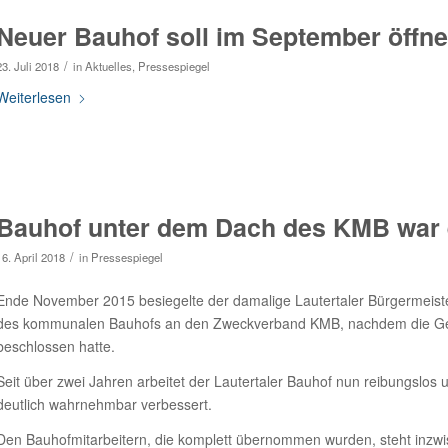
Neuer Bauhof soll im September öffn
/
23. Juli 2018
in
Aktuelles
,
Pressespiegel
Weiterlesen
Bauhof unter dem Dach des KMB war 
/
16. April 2018
in
Pressespiegel
Ende November 2015 besiegelte der damalige Lautertaler Bürgermeister
des kommunalen Bauhofs an den Zweckverband KMB, nachdem die Gem
beschlossen hatte.
Seit über zwei Jahren arbeitet der Lautertaler Bauhof nun reibungslos 
deutlich wahrnehmbar verbessert.
Den Bauhofmitarbeitern, die komplett übernommen wurden, steht inzwis