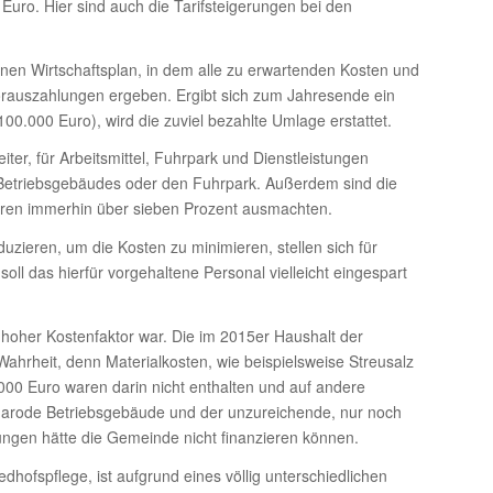
uro. Hier sind auch die Tarifsteigerungen bei den
inen Wirtschaftsplan, in dem alle zu erwartenden Kosten und
Vorauszahlungen ergeben. Ergibt sich zum Jahresende ein
0.000 Euro), wird die zuviel bezahlte Umlage erstattet.
eiter, für Arbeitsmittel, Fuhrpark und Dienstleistungen
 Betriebsgebäudes oder den Fuhrpark. Außerdem sind die
Jahren immerhin über sieben Prozent ausmachten.
zieren, um die Kosten zu minimieren, stellen sich für
ll das hierfür vorgehaltene Personal vielleicht eingespart
hoher Kostenfaktor war. Die im 2015er Haushalt der
ahrheit, denn Materialkosten, wie beispielsweise Streusalz
00 Euro waren darin nicht enthalten und auf andere
g marode Betriebsgebäude und der unzureichende, nur noch
ngen hätte die Gemeinde nicht finanzieren können.
edhofspflege, ist aufgrund eines völlig unterschiedlichen