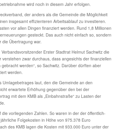
nbetriebnahme wird noch in diesem Jahr erfolgen.
eckverband, der anders als die Gemeinde die Möglichkeit
en insgesamt effizienteren Arbeitsablauf zu investieren.
ten vor allen Dingen finanziert werden. Rund 1,8 Millionen
erneuerungen gesteckt. Das auch nicht einfach so, sondern
r die Übertragung war.
erbandsvorsitzender Erster Stadtrat Helmut Sachwitz die
ir verstehen zwar durchaus, dass angesichts der finanziellen
h gebracht werden“, so Sachwitz. Darüber dürften aber
iert werden.
es Umlagebetrages laut, den die Gemeinde an den
 nicht erwartete Erhöhung gegenüber den bei der
rtrag mit dem KMB als „Einbahnstraße“ zu Lasten der
de.
ie vorliegenden Zahlen. So waren in der der öffentlich-
 jährliche Folgekosten in Höhe von 975.378 Euro
Dach des KMB lagen die Kosten mit 933.000 Euro unter der