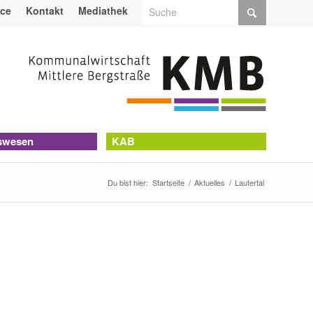
ice
Kontakt
Mediathek
swesen
KAB
Du bist hier:
Startseite
/
Aktuelles
/
Lautertal