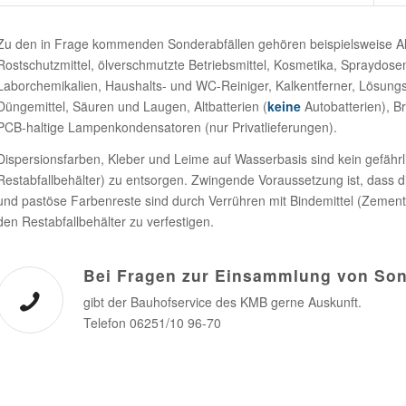
Zu den in Frage kommenden Sonderabfällen gehören beispielsweise Al
Rostschutzmittel, ölverschmutzte Betriebsmittel, Kosmetika, Spraydose
Laborchemikalien, Haushalts- und WC-Reiniger, Kalkentferner, Lösungsmi
Düngemittel, Säuren und Laugen, Altbatterien (
keine
Autobatterien), B
PCB-haltige Lampenkondensatoren (nur Privatlieferungen).
Dispersionsfarben, Kleber und Leime auf Wasserbasis sind kein gefährl
Restabfallbehälter) zu entsorgen. Zwingende Voraussetzung ist, dass d
und pastöse Farbenreste sind durch Verrühren mit Bindemittel (Zement-
den Restabfallbehälter zu verfestigen.
Bei Fragen zur Einsammlung von So
gibt der Bauhofservice des KMB gerne Auskunft.
Telefon 06251/10 96-70