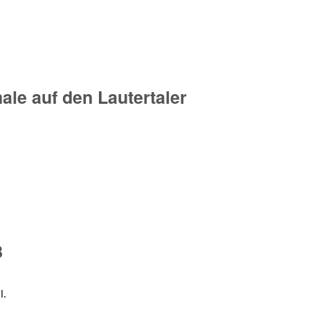
le auf den Lautertaler
8
l.