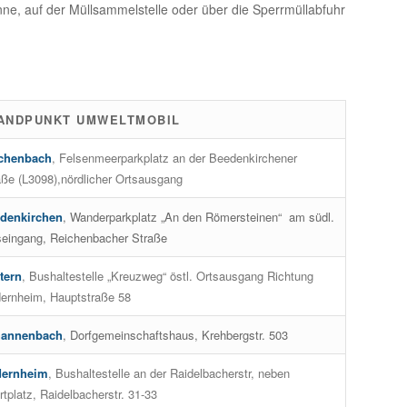
nne, auf der Müllsammelstelle oder über die Sperrmüllabfuhr
ANDPUNKT UMWELTMOBIL
chenbach
, Felsenmeerparkplatz an der Beedenkirchener
aße (L3098),nördlicher Ortsausgang
denkirchen
, Wanderparkplatz „An den Römersteinen“ am südl.
seingang, Reichenbacher Straße
tern
, Bushaltestelle „Kreuzweg“ östl. Ortsausgang Richtung
ernheim, Hauptstraße 58
annenbach
, Dorfgemeinschaftshaus, Krehbergstr. 503
ernheim
, Bushaltestelle an der Raidelbacherstr, neben
tplatz, Raidelbacherstr. 31-33