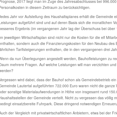
Prognose, 2017 liegt man im Zuge des Jahresabschlusses bei 996.000 E
Personalkosten in diesem Zeitraum zu berücksichtigen.
Jedes Jahr vor Aufstellung des Haushaltsplanes erhält die Gemeinde e
Leistungen aufgeführt sind und auf deren Basis sich die monatlichen 
besseres Ergebnis (im vergangenen Jahr lag der Überschuss bei über 10
Im jeweiligen Wirtschaftsplan sind nicht nur die Kosten für die elf Mitarb
enthalten, sondern auch die Finanzierungskosten für den Neubau des
jährlichen Tarifsteigerungen enthalten, die in den vergangenen drei 
Wenn da nun Überlegungen angestellt werden, Bauhofleistungen zu redu
Daum mehrere Fragen. Auf welche Leistungen will man verzichten und so
werden?
Vergessen wird dabei, dass der Bauhof schon als Gemeindebetrieb ein 
Gemeinde Lautertal aufgeführten 722.000 Euro waren nicht die ganze W
oder sonstige Materialaufwendungen in Höhe von insgesamt rund 150.0
Haushaltsstellen der Gemeinde verteilt. Nicht zu vergessen das völli
bedingt einsatzbereite Fuhrpark. Diese dringend notwendigen Erneueru
Auch der Vergleich mit privatwirtschaftlichen Anbietern, etwa bei der Fri