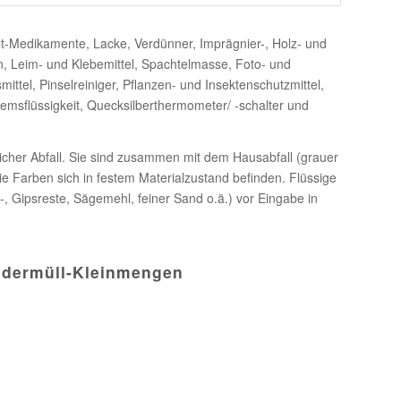
t-Medikamente, Lacke, Verdünner, Imprägnier-, Holz- und
n, Leim- und Klebemittel, Spachtelmasse, Foto- und
ttel, Pinselreiniger, Pflanzen- und Insektenschutzmittel,
remsflüssigkeit, Quecksilberthermometer/ -schalter und
icher Abfall. Sie sind zusammen mit dem Hausabfall (grauer
ie Farben sich in festem Materialzustand befinden. Flüssige
, Gipsreste, Sägemehl, feiner Sand o.ä.) vor Eingabe in
ndermüll-Kleinmengen