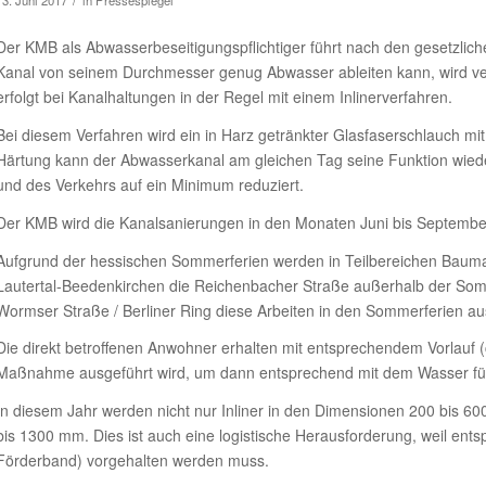
/
13. Juni 2017
in
Pressespiegel
Der KMB als Abwasserbeseitigungspflichtiger führt nach den gesetzli
Kanal von seinem Durchmesser genug Abwasser ableiten kann, wird ve
erfolgt bei Kanalhaltungen in der Regel mit einem Inlinerverfahren.
Bei diesem Verfahren wird ein in Harz getränkter Glasfaserschlauch mit 
Härtung kann der Abwasserkanal am gleichen Tag seine Funktion wied
und des Verkehrs auf ein Minimum reduziert.
Der KMB wird die Kanalsanierungen in den Monaten Juni bis Septembe
Aufgrund der hessischen Sommerferien werden in Teilbereichen Baum
Lautertal-Beedenkirchen die Reichenbacher Straße außerhalb der Som
Wormser Straße / Berliner Ring diese Arbeiten in den Sommerferien au
Die direkt betroffenen Anwohner erhalten mit entsprechendem Vorlauf (
Maßnahme ausgeführt wird, um dann entsprechend mit dem Wasser fü
In diesem Jahr werden nicht nur Inliner in den Dimensionen 200 bis
bis 1300 mm. Dies ist auch eine logistische Herausforderung, weil ent
Förderband) vorgehalten werden muss.