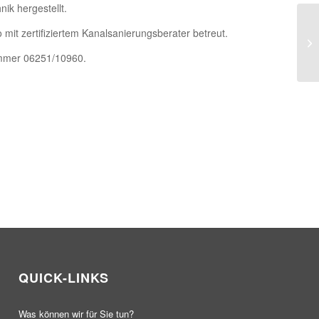
ik hergestellt.
it zertifiziertem Kanalsanierungsberater betreut.
St
La
ummer 06251/10960.
QUICK-LINKS
Was können wir für Sie tun?