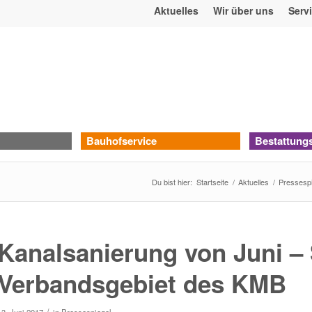
Aktuelles
Wir über uns
Serv
Bauhofservice
Bestattung
Du bist hier:
Startseite
/
Aktuelles
/
Pressespi
Kanalsanierung von Juni –
Verbandsgebiet des KMB