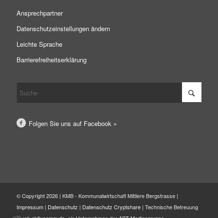
Ansprechpartner
Datenschutzeinstellungen ändern
Leichte Sprache
Barrierefreiheitserklärung
Folgen Sie uns auf Facebook »
© Copyright 2026 | KMB - Kommunalwirtschaft Mittlere Bergstrasse |
Impressum
|
Datenschutz
|
Datenschutz Cryptshare
| Technische Betreuung
durch
aktivcomm.de
, ein Unternehmen der
ABT Mediengruppe