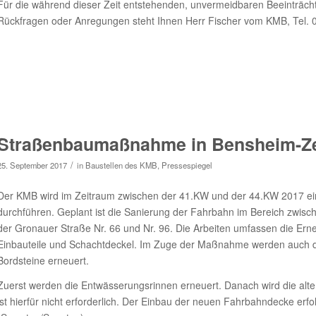
Für die während dieser Zeit entstehenden, unvermeidbaren Beeinträchti
Rückfragen oder Anregungen steht Ihnen Herr Fischer vom KMB, Tel. 
Straßenbaumaßnahme in Bensheim-Zel
/
25. September 2017
in
Baustellen des KMB
,
Pressespiegel
Der KMB wird im Zeitraum zwischen der 41.KW und der 44.KW 2017 ei
durchführen. Geplant ist die Sanierung der Fahrbahn im Bereich zwis
der Gronauer Straße Nr. 66 und Nr. 96. Die Arbeiten umfassen die E
Einbauteile und Schachtdeckel. Im Zuge der Maßnahme werden auch di
Bordsteine erneuert.
Zuerst werden die Entwässerungsrinnen erneuert. Danach wird die alte 
ist hierfür nicht erforderlich. Der Einbau der neuen Fahrbahndecke erf