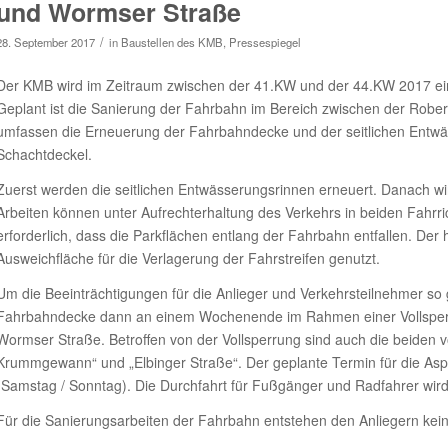
und Wormser Straße
/
28. September 2017
in
Baustellen des KMB
,
Pressespiegel
Der KMB wird im Zeitraum zwischen der 41.KW und der 44.KW 2017 e
Geplant ist die Sanierung der Fahrbahn im Bereich zwischen der Robe
umfassen die Erneuerung der Fahrbahndecke und der seitlichen Entwä
Schachtdeckel.
Zuerst werden die seitlichen Entwässerungsrinnen erneuert. Danach wi
Arbeiten können unter Aufrechterhaltung des Verkehrs in beiden Fahrric
erforderlich, dass die Parkflächen entlang der Fahrbahn entfallen. Der
Ausweichfläche für die Verlagerung der Fahrstreifen genutzt.
Um die Beeinträchtigungen für die Anlieger und Verkehrsteilnehmer so g
Fahrbahndecke dann an einem Wochenende im Rahmen einer Vollsperr
Wormser Straße. Betroffen von der Vollsperrung sind auch die beiden
Krummgewann“ und „Elbinger Straße“. Der geplante Termin für die Aspha
(Samstag / Sonntag). Die Durchfahrt für Fußgänger und Radfahrer wird 
Für die Sanierungsarbeiten der Fahrbahn entstehen den Anliegern kei