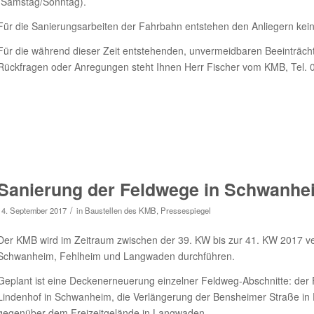
(Samstag/Sonntag).
Für die Sanierungsarbeiten der Fahrbahn entstehen den Anliegern kei
Für die während dieser Zeit entstehenden, unvermeidbaren Beeinträchti
Rückfragen oder Anregungen steht Ihnen Herr Fischer vom KMB, Tel. 
Sanierung der Feldwege in Schwanhe
/
14. September 2017
in
Baustellen des KMB
,
Pressespiegel
Der KMB wird im Zeitraum zwischen der 39. KW bis zur 41. KW 2017
Schwanheim, Fehlheim und Langwaden durchführen.
Geplant ist eine Deckenerneuerung einzelner Feldweg-Abschnitte: der 
Lindenhof in Schwanheim, die Verlängerung der Bensheimer Straße in
gegenüber dem Freizeitgelände in Langwaden.