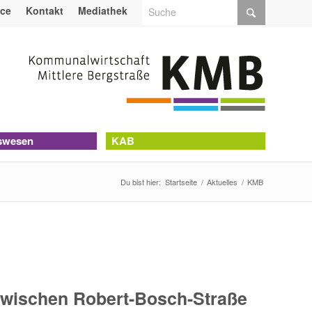
ice
Kontakt
Mediathek
swesen
KAB
Du bist hier:
Startseite
/
Aktuelles
/
KMB
wischen Robert-Bosch-Straße