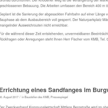
Gronau durchführen. Der Knodener Weg ist die Verlängerung der Märk
geschlossenen Bebauung. Die Arbeiten umfassen den Bereich 400 m ö
Geplant ist die Sanierung der abgesackten Fahrbahn auf einer Länge 
Bauphase ab dem Ausbaubereich voll gesperrt. Der Naturparkplatz Mär
mangelnder Ausweichrouten nicht erreichbar.
Für die während dieser Zeit entstehenden, unvermeidbaren Beeinträchti
Rückfragen oder Anregungen steht Ihnen Herr Fischer vom KMB, Tel. 
Errichtung eines Sandfanges im Bur
/
30. August 2017
in
Baustellen des KMB
,
Pressespiegel
Der Zweckverband Kommunalwirtschaft Mittlere Bergstraße wird im ob