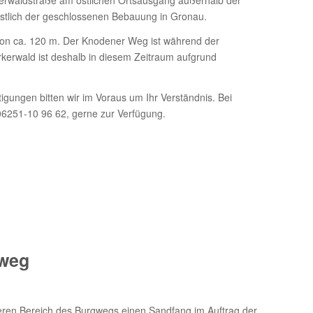
erwaldstraße am östlichen Ortsausgang außerhalb der
stlich der geschlossenen Bebauung in Gronau.
von ca. 120 m. Der Knodener Weg ist während der
kerwald ist deshalb in diesem Zeitraum aufgrund
gungen bitten wir im Voraus um Ihr Verständnis. Bei
06251-10 96 62, gerne zur Verfügung.
gweg
eren Bereich des Burgwegs einen Sandfang im Auftrag der