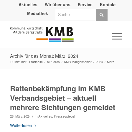
Aktuelles
Wir über uns
Service
Kontakt
Mediathek
Archiv für das Monat: März, 2024
Du bist hier:
Startseite
/
Aktuelles
/
KMB Mängelmelder
/
2024
/
März
Rattenbekämpfung im KMB
Verbandsgebiet – aktuell
mehrere Sichtungen gemeldet
/
28. März 2024
in
Aktuelles
,
Pressespiegel
Weiterlesen