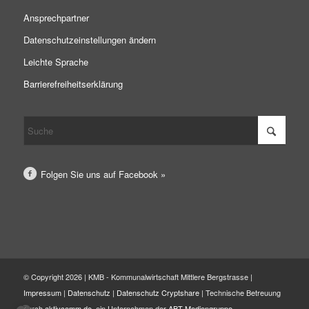
Ansprechpartner
Datenschutzeinstellungen ändern
Leichte Sprache
Barrierefreiheitserklärung
Folgen Sie uns auf Facebook »
© Copyright 2026 | KMB - Kommunalwirtschaft Mittlere Bergstrasse |
Impressum
|
Datenschutz
|
Datenschutz Cryptshare
| Technische Betreuung
durch
aktivcomm.de
, ein Unternehmen der
ABT Mediengruppe