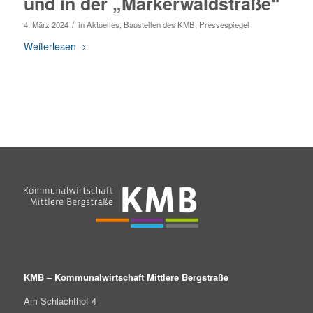
und in der „Märkerwaldstraße“
/
4. März 2024
in
Aktuelles
,
Baustellen des KMB
,
Pressespiegel
Weiterlesen
KMB – Kommunalwirtschaft Mittlere Bergstraße
Am Schlachthof 4