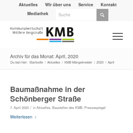
Aktuelles
Wir über uns
Service
Kontakt
Mediathek
Archiv für das Monat: April, 2020
Du bist hier:
Startseite
/
Aktuelles
/
KMB Mängelmelder
/
2020
/
April
Baumaßnahme in der
Schönberger Straße
/
7. April 2020
in
Aktuelles
,
Baustellen des KMB
,
Pressespiegel
Weiterlesen