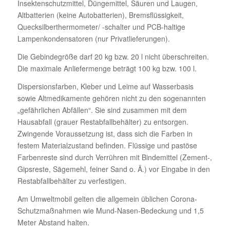
Insektenschutzmittel, Düngemittel, Säuren und Laugen,
Altbatterien (keine Autobatterien), Bremsflüssigkeit,
Quecksilberthermometer/ -schalter und PCB-haltige
Lampenkondensatoren (nur Privatlieferungen).
Die Gebindegröße darf 20 kg bzw. 20 l nicht überschreiten.
Die maximale Anliefermenge beträgt 100 kg bzw. 100 l.
Dispersionsfarben, Kleber und Leime auf Wasserbasis
sowie Altmedikamente gehören nicht zu den sogenannten
„gefährlichen Abfällen“. Sie sind zusammen mit dem
Hausabfall (grauer Restabfallbehälter) zu entsorgen.
Zwingende Voraussetzung ist, dass sich die Farben in
festem Materialzustand befinden. Flüssige und pastöse
Farbenreste sind durch Verrühren mit Bindemittel (Zement-,
Gipsreste, Sägemehl, feiner Sand o. Ä.) vor Eingabe in den
Restabfallbehälter zu verfestigen.
Am Umweltmobil gelten die allgemein üblichen Corona-
Schutzmaßnahmen wie Mund-Nasen-Bedeckung und 1,5
Meter Abstand halten.