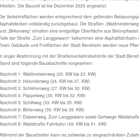
Arbeiten. Die Bauzeit ist bis Dezember 2025 angesetzt.
Die Verkehrsflächen werden entsprechend dem geltenden Bebauungspla
Asphaltdecken vollständig zurückgebaut. Die Straßen „Waldmeisterweg
und „Birkenweg“ erhalten eine endgültige Oberfläche aus Betonpflaste
Teile der Straße „Zum Langgewann“ bekommen eine Asphaltfahrbahn 
Team Gebäude und Freiflächen der Stadt Bensheim werden neue Pflan
In enger Abstimmung mit der Straßenverkehrsbehörde der Stadt Benshe
Stand sind folgende Bauabschnitte vorgesehen:
Abschnitt 1: Waldmeisterweg (20. KW bis 23. KW)
Abschnitt 2: Holunderweg (24. KW bis 27. KW)
Abschnitt 3: Schlehenweg (27. KW bis 30. KW)
Abschnitt 4: Pappelweg (30. KW bis 32. KW)
Abschnitt 5: Schilfweg (33. KW bis 35. KW)
Abschnitt 6: Birkenweg (35. KW bis 39. KW)
Abschnitt 7: Elsbeerweg, Zum Langgewann sowie Gehwege Waldstraße
Abschnitt 8: Waldstraße Fahrbahn (49. KW bis 51. KW)
Während der Bauarbeiten kann es zeitweise zu eingeschränkten Zufah