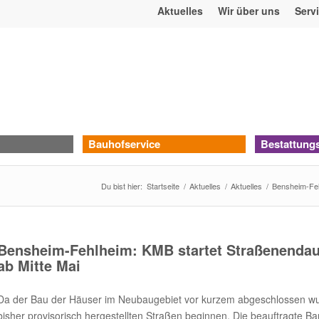
Aktuelles
Wir über uns
Serv
Bauhofservice
Bestattung
Du bist hier:
Startseite
/
Aktuelles
/
Aktuelles
/
Bensheim-Feh
Bensheim-Fehlheim: KMB startet Straßenenda
ab Mitte Mai
Da der Bau der Häuser im Neubaugebiet vor kurzem abgeschlossen wu
bisher provisorisch hergestellten Straßen beginnen. Die beauftragte B