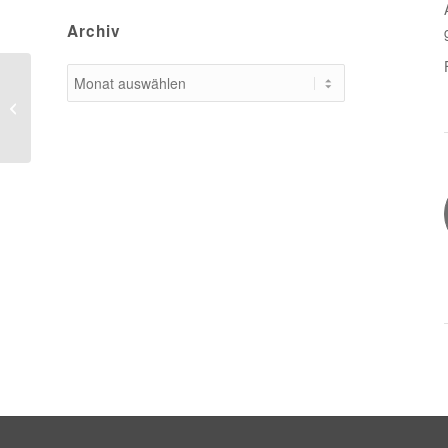
Archiv
Bensheim-Fehlheim:
KMB Kanalarbeiten in
der Kirchstraße