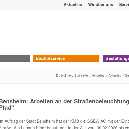
Aktuelles
Wir über uns
Serv
Bauhofservice
Bestattung
Du bist hier:
Startseite
/
Aktuelles
/
Aktuelles
/
Be
Bensheim: Arbeiten an der Straßenbeleuchtung
Pfad“
Im Auftrag der Stadt Bensheim hat der KMB die GGEW AG mit der Erri
Straße „Am Langen Pfad“ beauftragt. In der Zeit vom 09.02.2026 bis v