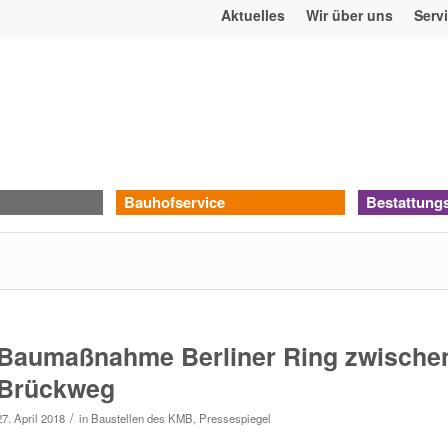
Aktuelles
Wir über uns
Serv
Bauhofservice
Bestattung
Baumaßnahme Berliner Ring zwischen
Brückweg
/
27. April 2018
in
Baustellen des KMB
,
Pressespiegel