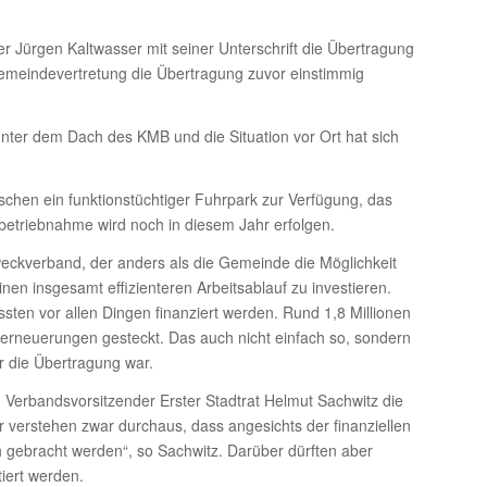
 Jürgen Kaltwasser mit seiner Unterschrift die Übertragung
eindevertretung die Übertragung zuvor einstimmig
unter dem Dach des KMB und die Situation vor Ort hat sich
chen ein funktionstüchtiger Fuhrpark zur Verfügung, das
nbetriebnahme wird noch in diesem Jahr erfolgen.
eckverband, der anders als die Gemeinde die Möglichkeit
en insgesamt effizienteren Arbeitsablauf zu investieren.
ten vor allen Dingen finanziert werden. Rund 1,8 Millionen
erneuerungen gesteckt. Das auch nicht einfach so, sondern
r die Übertragung war.
erbandsvorsitzender Erster Stadtrat Helmut Sachwitz die
ir verstehen zwar durchaus, dass angesichts der finanziellen
h gebracht werden“, so Sachwitz. Darüber dürften aber
iert werden.