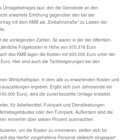
es Umlagebetrages laut, den die Gemeinde an den
 nicht erwartete Erhöhung gegenüber den bei der
rtrag mit dem KMB als „Einbahnstraße“ zu Lasten der
de.
ie vorliegenden Zahlen. So waren in der der öffentlich-
 jährliche Folgekosten in Höhe von 975.378 Euro
Dach des KMB lagen die Kosten mit 933.000 Euro unter der
uro. Hier sind auch die Tarifsteigerungen bei den
inen Wirtschaftsplan, in dem alle zu erwartenden Kosten und
Vorauszahlungen ergeben. Ergibt sich zum Jahresende ein
0.000 Euro), wird die zuviel bezahlte Umlage erstattet.
eiter, für Arbeitsmittel, Fuhrpark und Dienstleistungen
 Betriebsgebäudes oder den Fuhrpark. Außerdem sind die
Jahren immerhin über sieben Prozent ausmachten.
zieren, um die Kosten zu minimieren, stellen sich für
ll das hierfür vorgehaltene Personal vielleicht eingespart