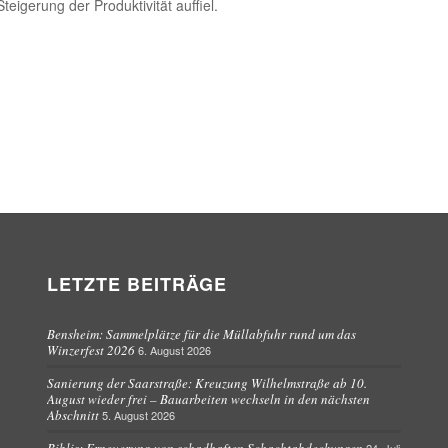
Steigerung der Produktivität auffiel.
LETZTE BEITRÄGE
Bensheim: Sammelplätze für die Müllabfuhr rund um das
Winzerfest 2026
6. August 2026
Sanierung der Saarstraße: Kreuzung Wilhelmstraße ab 10.
August wieder frei – Bauarbeiten wechseln in den nächsten
Abschnitt
5. August 2026
Biblis: Erneuerung von schadhaften Schachtabdeckungen
24. Juli