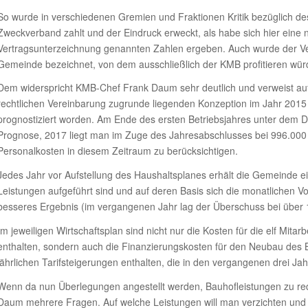
So wurde in verschiedenen Gremien und Fraktionen Kritik bezüglich d
Zweckverband zahlt und der Eindruck erweckt, als habe sich hier eine
Vertragsunterzeichnung genannten Zahlen ergeben. Auch wurde der Ve
Gemeinde bezeichnet, von dem ausschließlich der KMB profitieren wür
Dem widerspricht KMB-Chef Frank Daum sehr deutlich und verweist auf d
rechtlichen Vereinbarung zugrunde liegenden Konzeption im Jahr 2015
prognostiziert worden. Am Ende des ersten Betriebsjahres unter dem 
Prognose, 2017 liegt man im Zuge des Jahresabschlusses bei 996.000 E
Personalkosten in diesem Zeitraum zu berücksichtigen.
Jedes Jahr vor Aufstellung des Haushaltsplanes erhält die Gemeinde e
Leistungen aufgeführt sind und auf deren Basis sich die monatlichen 
besseres Ergebnis (im vergangenen Jahr lag der Überschuss bei über 10
Im jeweiligen Wirtschaftsplan sind nicht nur die Kosten für die elf Mitarb
enthalten, sondern auch die Finanzierungskosten für den Neubau des
jährlichen Tarifsteigerungen enthalten, die in den vergangenen drei 
Wenn da nun Überlegungen angestellt werden, Bauhofleistungen zu redu
Daum mehrere Fragen. Auf welche Leistungen will man verzichten und so