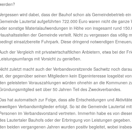
werden?
Vergessen wird dabei, dass der Bauhof schon als Gemeindebetrieb ein 
Gemeinde Lautertal aufgeführten 722.000 Euro waren nicht die ganze W
oder sonstige Materialaufwendungen in Höhe von insgesamt rund 150.0
Haushaltsstellen der Gemeinde verteilt. Nicht zu vergessen das völli
bedingt einsatzbereite Fuhrpark. Diese dringend notwendigen Erneueru
Auch der Vergleich mit privatwirtschaftlichen Anbietern, etwa bei der Fri
Leistungsumfangs mit Vorsicht zu genießen.
Nicht zuletzt macht auch der Verbandsvorsitzende Sachwitz noch dara
ist, der gegenüber seinen Mitgliedern kein Eigeninteresse losgelöst 
den geleisteten Vorauszahlungen würden ohnehin an die Kommunen zur
Gründungsmitglied seit über 50 Jahren Teil des Zweckverbandes.
Das hat automatisch zur Folge, dass alle Entscheidungen und Aktivität
jeweiligen Verbandsmitglieder erfolgt. So ist die Gemeinde Lautertal m
Personen im Verbandsvorstand vertreten. Immerhin habe es von dieser 
des Lautertaler Bauhofs oder der Erbringung von Leistungen gegeben.
den beiden vergangenen Jahren wurden positiv begleitet, wobei insbes