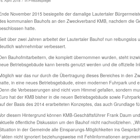
/
16. April 2018
in
Pressespiegel
Ende November 2015 besiegelte der damalige Lautertaler Bürgermeister
des kommunalen Bauhofs an den Zweckverband KMB, nachdem die Gem
beschlossen hatte.
Seit über zwei Jahren arbeitet der Lautertaler Bauhof nun reibungslos 
deutlich wahrnehmbar verbessert.
Den Bauhofmitarbeitern, die komplett übernommen wurden, steht inzwis
neue Betriebsgebäude kann bereits genutzt werden und die offizielle I
Möglich war das nur durch die Übertragung dieses Bereiches in den Zw
hatte, in eine neues Betriebsgebäude, einen modernen Fuhrpark und ein
Denn die Verbesserungen sind nicht vom Himmel gefallen, sondern muss
Euro hat der KMB bisher in die neuen Betriebsgebäude sowie Fuhrpark
auf der Basis des 2014 erarbeiteten Konzeptes, das auch Grundlage fü
Vor diesem Hintergrund können KMB-Geschäftsführer Frank Daum und V
aktuelle öffentliche Diskussion um den Bauhof nicht nachvollziehen. „W
Situation in der Gemeinde alle Einsparungs-Möglichkeiten ins Gespräc
Fakten nicht ignoriert beziehungsweise mit Fehlinformationen argument