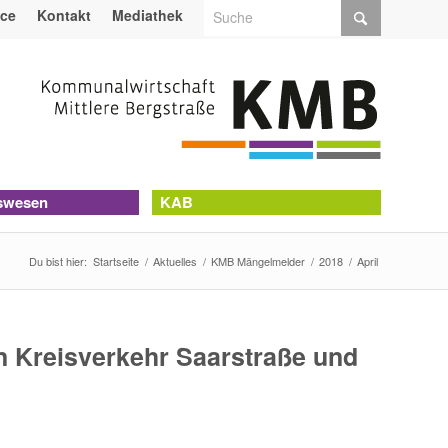
ice
Kontakt
Mediathek
swesen
KAB
Du bist hier:
Startseite
/
Aktuelles
/
KMB Mängelmelder
/
2018
/
April
 Kreisverkehr Saarstraße und