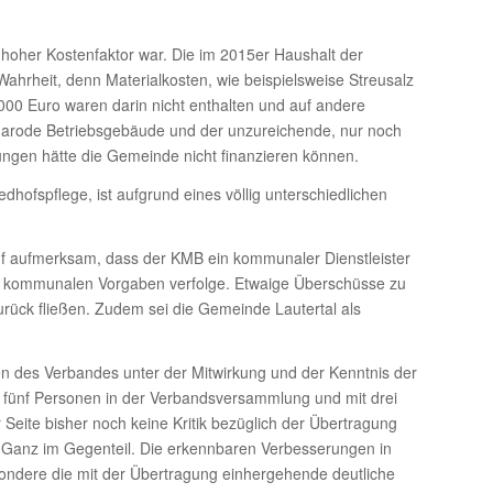
hoher Kostenfaktor war. Die im 2015er Haushalt der
ahrheit, denn Materialkosten, wie beispielsweise Streusalz
00 Euro waren darin nicht enthalten und auf andere
g marode Betriebsgebäude und der unzureichende, nur noch
ngen hätte die Gemeinde nicht finanzieren können.
edhofspflege, ist aufgrund eines völlig unterschiedlichen
uf aufmerksam, dass der KMB ein kommunaler Dienstleister
von kommunalen Vorgaben verfolge. Etwaige Überschüsse zu
ück fließen. Zudem sei die Gemeinde Lautertal als
en des Verbandes unter der Mitwirkung und der Kenntnis der
it fünf Personen in der Verbandsversammlung und mit drei
Seite bisher noch keine Kritik bezüglich der Übertragung
 Ganz im Gegenteil. Die erkennbaren Verbesserungen in
ondere die mit der Übertragung einhergehende deutliche