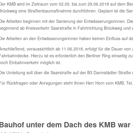
Der KMB wird im Zeitraum vom 02.05. bis zum 29.06.2018 auf dem Berl
Brückweg eine Straßenbaumaßnahme durchführen. Geplant ist die San
Die Arbeiten beginnen mit der Sanierung der Entwässerungsrinnen. Die
beginnend ab Kreisverkehr Saarstraße in Fahrtrichtung Brückweg und w
Die Arbeiten an den Entwässerungsrinnen haben keinen Einfluss auf de
Anschließend, voraussichtlich ab 11.06.2018, erfolgt für die Dauer vo
Fahrbahndecke. Hierzu ist es erforderlich den Berliner Ring einseitig z
noch Einbahnverkehr möglich ist.
Die Umleitung soll über die Saarstraße auf der B3 Darmstädter Straße
Für Rückfragen oder Anregungen steht Ihnen Herr Horn vom KMB, Tel.
Bauhof unter dem Dach des KMB war 